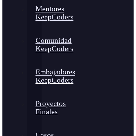
Mentores
KeepCoders
Comunidad
KeepCoders
Embajadores
KeepCoders
Proyectos
Finales
Casos