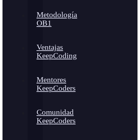
Metodología
OB1
Ventajas
KeepCoding
Mentores
KeepCoders
Comunidad
KeepCoders