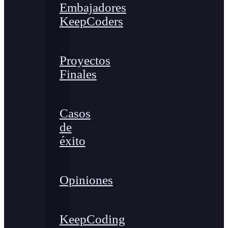
Embajadores
KeepCoders
Proyectos
Finales
Casos
de
éxito
Opiniones
KeepCoding