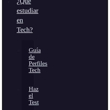
¿Qué
estudiar
en
Tech?
Guía
de
Perfiles
Tech
Haz
el
Test