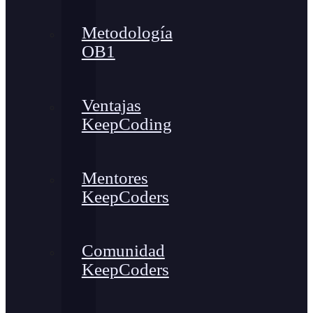
Metodología
OB1
Ventajas
KeepCoding
Mentores
KeepCoders
Comunidad
KeepCoders