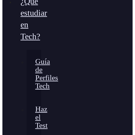
¿Qué
estudiar
en
Tech?
Guía
de
Perfiles
Tech
Haz
el
Test