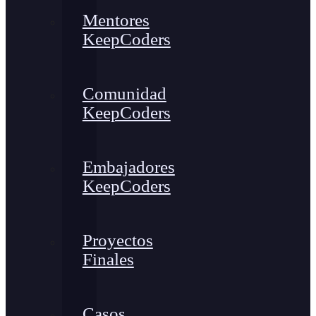
Mentores
KeepCoders
Comunidad
KeepCoders
Embajadores
KeepCoders
Proyectos
Finales
Casos