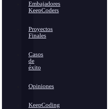
Embajadores
KeepCoders
Proyectos
Finales
Casos
de
éxito
Opiniones
KeepCoding