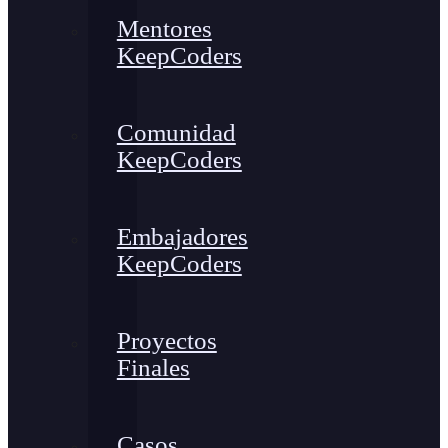
Mentores
KeepCoders
Comunidad
KeepCoders
Embajadores
KeepCoders
Proyectos
Finales
Casos