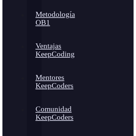
Metodología
OB1
Ventajas
KeepCoding
Mentores
KeepCoders
Comunidad
KeepCoders