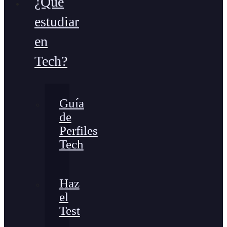
¿Qué
estudiar
en
Tech?
Guía
de
Perfiles
Tech
Haz
el
Test