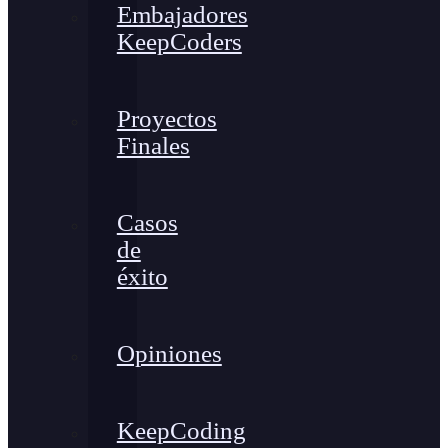
Embajadores
KeepCoders
Proyectos
Finales
Casos
de
éxito
Opiniones
KeepCoding