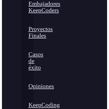
Embajadores
KeepCoders
Proyectos
Finales
Casos
de
éxito
Opiniones
KeepCoding