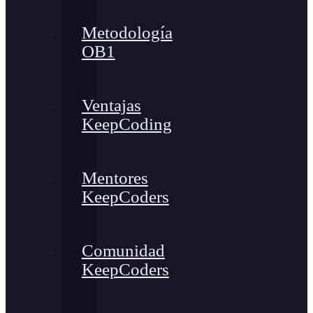
Metodología
OB1
Ventajas
KeepCoding
Mentores
KeepCoders
Comunidad
KeepCoders