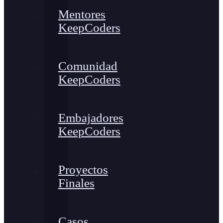
Mentores
KeepCoders
Comunidad
KeepCoders
Embajadores
KeepCoders
Proyectos
Finales
Casos