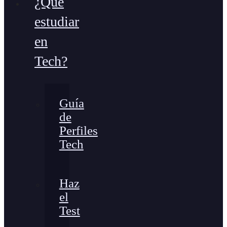
¿Qué
estudiar
en
Tech?
Guía
de
Perfiles
Tech
Haz
el
Test