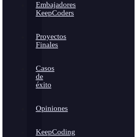
Embajadores
KeepCoders
Proyectos
Finales
Casos
de
éxito
Opiniones
KeepCoding