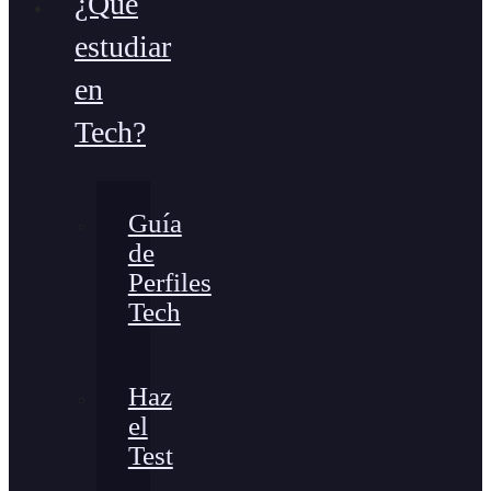
¿Qué
estudiar
en
Tech?
Guía
de
Perfiles
Tech
Haz
el
Test