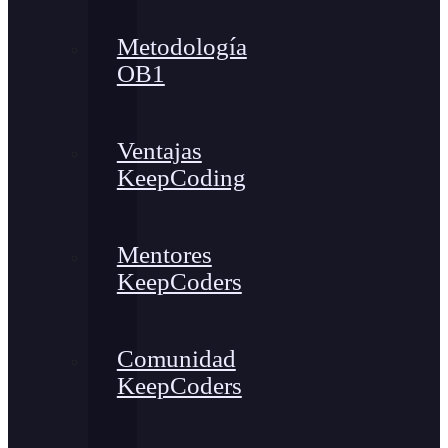
Metodología
OB1
Ventajas
KeepCoding
Mentores
KeepCoders
Comunidad
KeepCoders