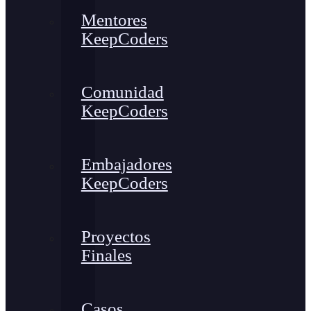
Mentores
KeepCoders
Comunidad
KeepCoders
Embajadores
KeepCoders
Proyectos
Finales
Casos