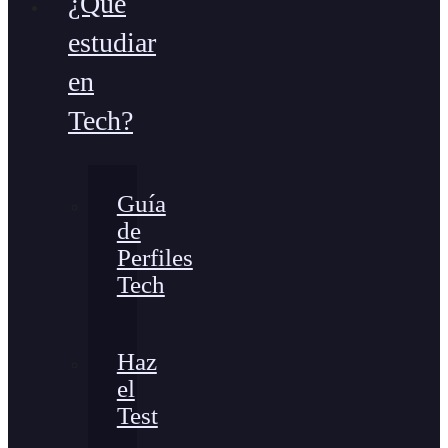
¿Qué
estudiar
en
Tech?
Guía
de
Perfiles
Tech
Haz
el
Test