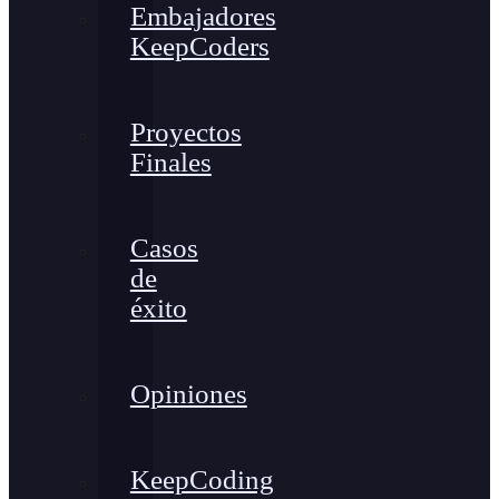
Embajadores
KeepCoders
Proyectos
Finales
Casos
de
éxito
Opiniones
KeepCoding