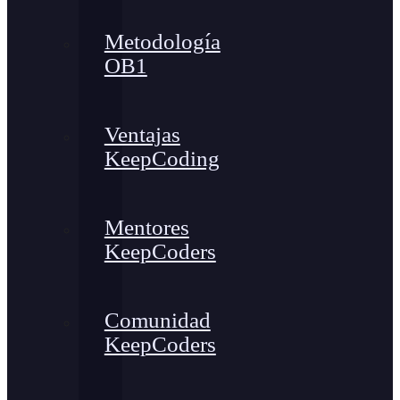
Metodología
OB1
Ventajas
KeepCoding
Mentores
KeepCoders
Comunidad
KeepCoders