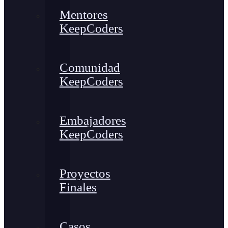
Mentores
KeepCoders
Comunidad
KeepCoders
Embajadores
KeepCoders
Proyectos
Finales
Casos