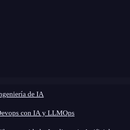
»
Blog
»
¿Cómo elegir enlaces para linkbuilding?
geniería de IA
Devops con IA y LLMOps