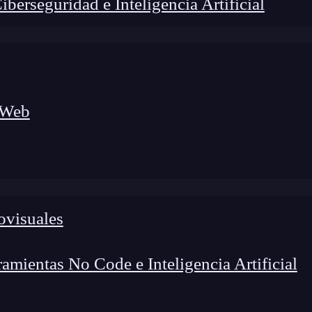
erseguridad e Inteligencia Artificial
 Web
foco en el desarrollo de talento y el análisis del sector
o evolucionan las tecnologías, qué competencias demanda el
 el entorno tech.
ovisuales
mientas No Code e Inteligencia Artificial
 pues son uno de los factores determinantes para