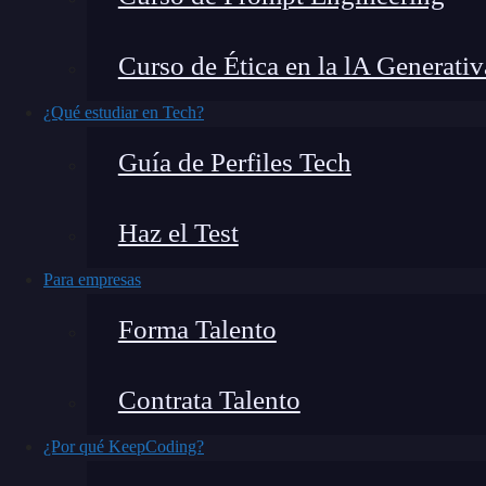
Google a la hora de rankear y posicionar las p
Curso de Ética en la lA Generativ
Por esto es indispensable conocer
cómo elegir
¿Qué estudiar en Tech?
beneficios que trae con el ranking de Google
Guía de Perfiles Tech
en tu web.
Haz el Test
En este post te hablamos sobre el tema para qu
enlaces que van a llevar a tu página
.
Para empresas
¿Qué encontrarás en este post?
Forma Talento
Contrata Talento
Elegir enlaces para linkbuilding
¿Por qué KeepCoding?
Afinidad semántica