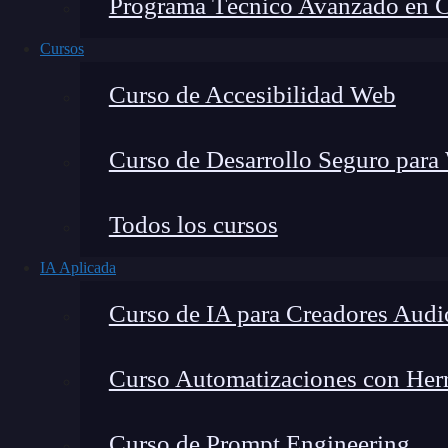
Programa Técnico Avanzado en Cib
Cursos
Curso de Accesibilidad Web
Curso de Desarrollo Seguro para
Montana Martín López
Todos los cursos
Especialista en tecnología y formación digital, con 
IA Aplicada
tecnológico. Mi trabajo se centra en entender cóm
mercado y cómo se produce la transición real hacia
Curso de IA para Creadores Audi
Curso Automatizaciones con Herra
Los enlaces son muy importantes para el
SEO
,
Curso de Prompt Engineering