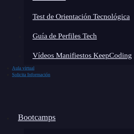
Cuando analizas las web para ver los enlaces qu
CF.
Para elegir enlaces para
linkbuilding
, es
Test de Orientación Tecnológica
no afecten a tu página.
Guía de Perfiles Tech
El TF es el
trust flow
que muestra la calidad de 
citation flow
es cuántos links van a tu página. 
Vídeos Manifiestos KeepCoding
estas dos métricas.
Aula virtual
Como regla general, el
nivel de confianza
sie
Solicita Información
sacamos dividiendo el TF y el CF.
Visibilidad
Hay páginas web que pueden tener una gran
Bootcamps
hacer una análisis más exhaustivo te puedes
visibilidad
porque fueron penalizadas en algún