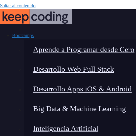
Saltar al contenido
Bootcamps
Aprende a Programar desde Cero
Desarrollo Web Full Stack
¿Cómo elegir 
Desarrollo Apps iOS & Android
Big Data & Machine Learning
Inteligencia Artificial
Montana Martín López
|
Últim