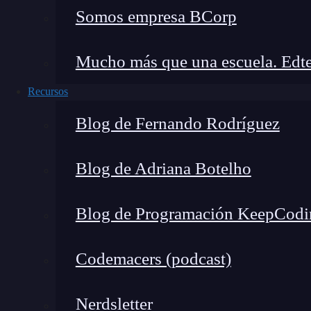
Somos empresa BCorp
🔴 ¿Quieres entrar de l
Mucho más que una escuela. Edte
Descubre el Bootcamp en
Marketing
Di
formación más completa del me
Recursos
👉 Prueba gratis el Bootcamp en Marketi
Blog de Fernando Rodríguez
Blog de Adriana Botelho
Cuando analizas a tu competencia, puedes ve
estrategia está en lograr contactar con estos 
Blog de Programación KeepCodi
enlazar con ellos.
Si es una competencia que es
puede ayudar a mejorar nuestro posicionamien
Codemacers (podcast)
Confianza
Nerdsletter