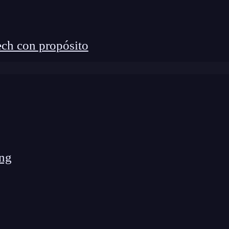
leno al
Marketing Digital
? 🔴
ch con propósito
gital y Análisis de Datos de KeepCoding. La
rcado y con empleabilidad garantizada
ng Digital y Análisis de Datos por una semana
r el tipo de enlaces que están redireccionando. L
enlaces, si sirven para tu contenido e intentar
ng
tá bien posicionada, la autoridad de esos enlaces nos
to.