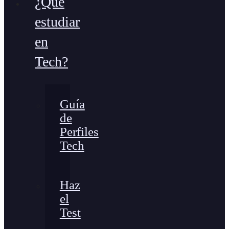
¿Qué
estudiar
en
Tech?
Guía
de
Perfiles
Tech
Haz
el
Test