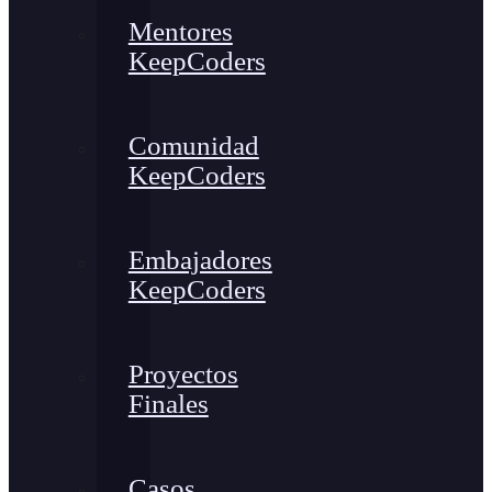
Mentores
KeepCoders
Comunidad
KeepCoders
Embajadores
KeepCoders
Proyectos
Finales
Casos