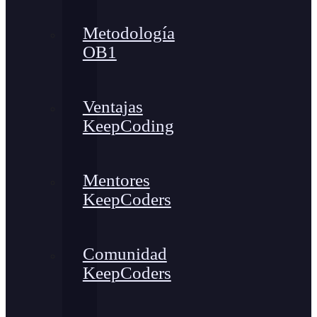
Metodología
OB1
Ventajas
KeepCoding
Mentores
KeepCoders
Comunidad
KeepCoders