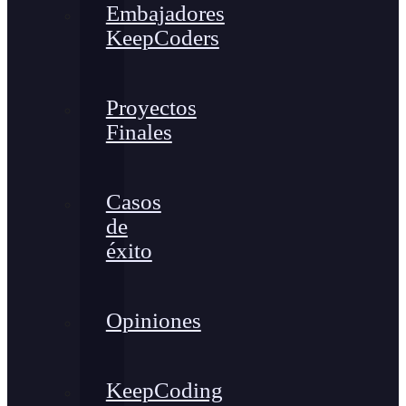
Embajadores
KeepCoders
Proyectos
Finales
Casos
de
éxito
Opiniones
KeepCoding