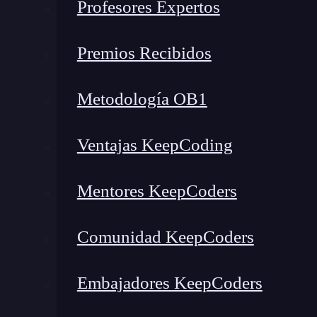
Profesores Expertos
sirve en la práctica y por qué es la primera he
Engineer necesita dominar hoy.
Premios Recibidos
Metodología OB1
VER EL BO
Ventajas KeepCoding
Mentores KeepCoders
Comunidad KeepCoders
¿Qué encontrarás en este post?
Embajadores KeepCoders