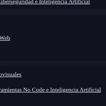
erseguridad e Inteligencia Artificial
 Web
ovisuales
foco en el desarrollo de talento y el análisis del sector
o evolucionan las tecnologías, qué competencias demanda el
 el entorno tech.
mientas No Code e Inteligencia Artificial