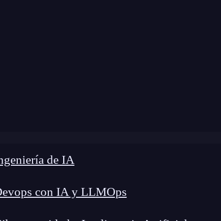
 modificación:
27 de mayo de 2026 |
Tiempo de 
ué es Docker: guía completa para entender los contenedor
geniería de IA
Devops con IA y LLMOps