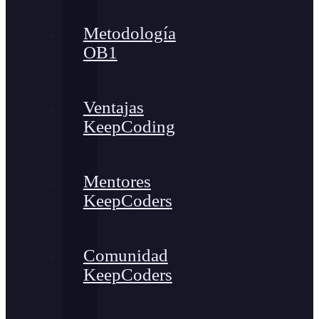
Metodología
OB1
Ventajas
KeepCoding
Mentores
KeepCoders
Comunidad
KeepCoders