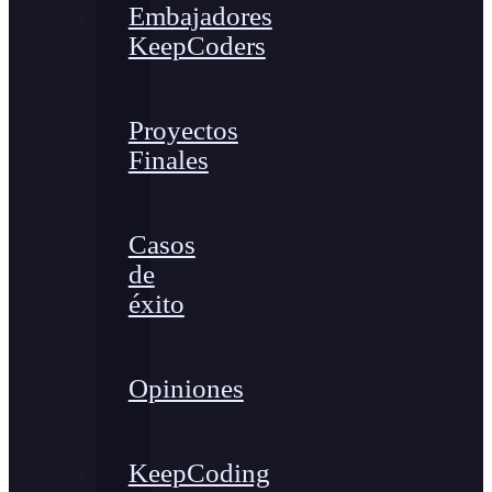
Embajadores
KeepCoders
Proyectos
Finales
Casos
de
éxito
Opiniones
KeepCoding