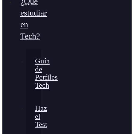
¿Qué
estudiar
en
Tech?
Guía
de
Perfiles
Tech
Haz
el
Test