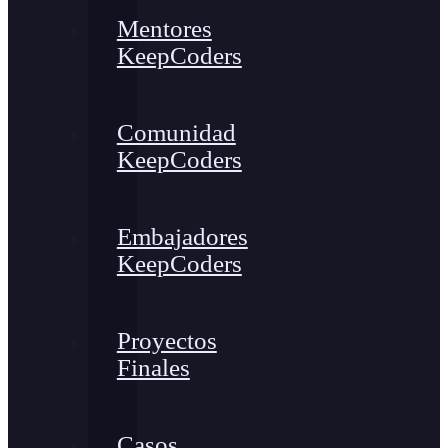
Mentores
KeepCoders
Comunidad
KeepCoders
Embajadores
KeepCoders
Proyectos
Finales
Casos