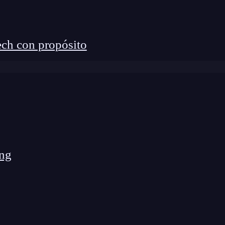
ch con propósito
sólida de fundamentos UX y UI
rminos y herramientas. Por eso, te recomiendo que
n la estructura de una pantalla o página.
lan la experiencia de uso.
ng
 las necesidades y comportamientos reales de
oblemas al interactuar con el producto.
ave como
Figma o Adobe XD
, que son estándar en la