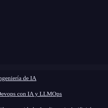
 modificación:
7 de mayo de 2025 |
Tiempo de L
mpezar en UX UI?: 7 pasos clave para iniciarte en diseño 
geniería de IA
Devops con IA y LLMOps