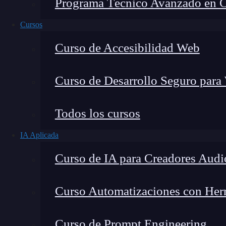
Programa Técnico Avanzado en Cib
Cursos
Curso de Accesibilidad Web
Curso de Desarrollo Seguro para
Todos los cursos
IA Aplicada
Lucia Gómez Salgado
Curso de IA para Creadores Audi
Contribuyo a acercar la realidad del sector tecno
visión de mercado y experiencia directa en proces
Curso Automatizaciones con Herra
Curso de Prompt Engineering