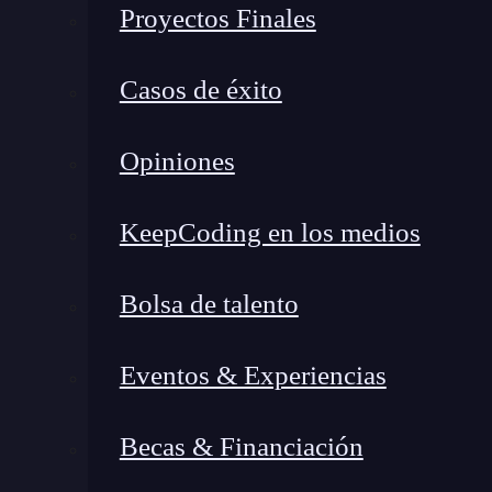
Proyectos Finales
Casos de éxito
Opiniones
¿Qué encontrarás en este post?
KeepCoding en los medios
Bolsa de talento
Paso 1: Construye una base sólida de fundamentos UX y UI
Paso 2: Formación estructurada para acelerar tu aprendizaje
Eventos & Experiencias
Paso 3: Practica con proyectos reales y crea tu portafolio
Paso 4: Aprende a investigar y entender a los usuarios
Becas & Financiación
Paso 5: Mantente actualizado y vincúlate con la comunidad pa