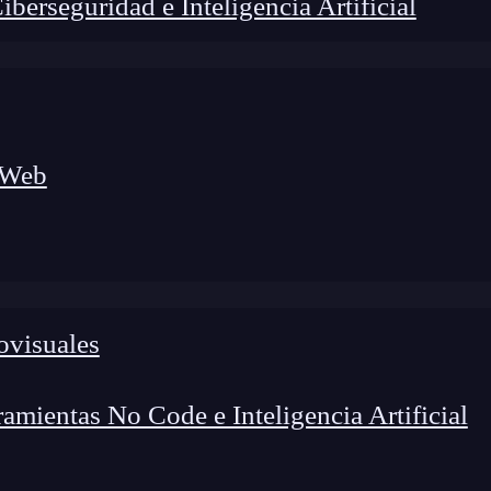
erseguridad e Inteligencia Artificial
 Web
ovisuales
lógico a nuevos profesionales, combinando conocimiento práctico,
os de transformación profesional.
mientas No Code e Inteligencia Artificial