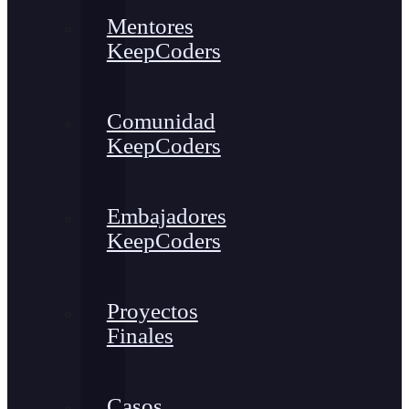
Mentores
KeepCoders
Comunidad
KeepCoders
Embajadores
KeepCoders
Proyectos
Finales
Casos