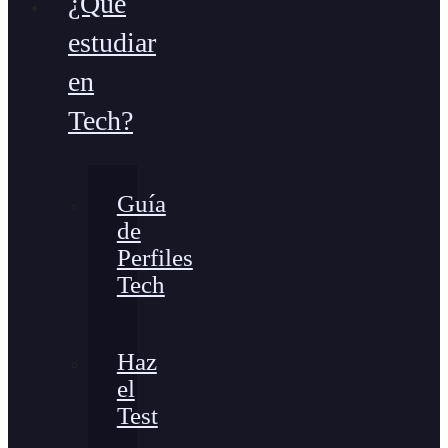
¿Qué
estudiar
en
Tech?
Guía
de
Perfiles
Tech
Haz
el
Test