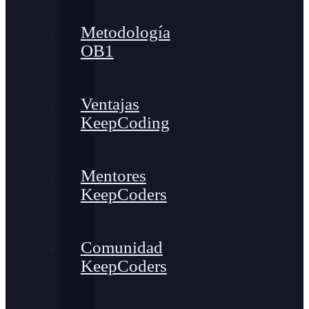
Metodología
OB1
Ventajas
KeepCoding
Mentores
KeepCoders
Comunidad
KeepCoders