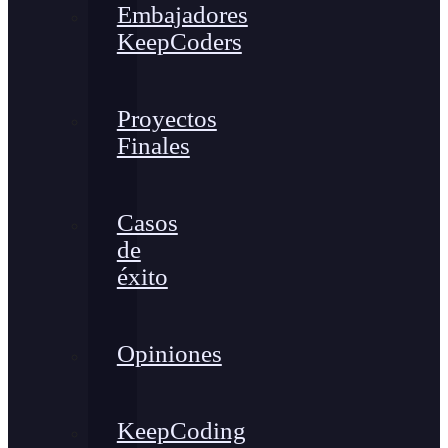
Embajadores
KeepCoders
Proyectos
Finales
Casos
de
éxito
Opiniones
KeepCoding