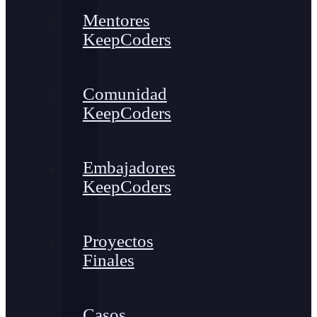
Mentores
KeepCoders
Comunidad
KeepCoders
Embajadores
KeepCoders
Proyectos
Finales
Casos