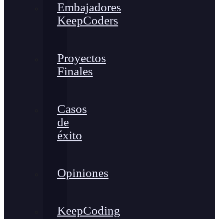
Embajadores
KeepCoders
Proyectos
Finales
Casos
de
éxito
Opiniones
KeepCoding