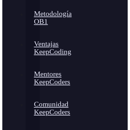
Metodología
OB1
Ventajas
KeepCoding
Mentores
KeepCoders
Comunidad
KeepCoders