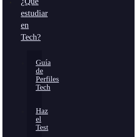
¿Qué
estudiar
en
Tech?
Guía
de
Perfiles
Tech
Haz
el
Test