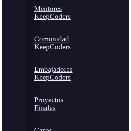
Mentores
KeepCoders
Comunidad
KeepCoders
Embajadores
KeepCoders
Proyectos
Finales
Casos