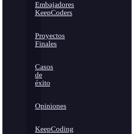
Embajadores
KeepCoders
Proyectos
Finales
Casos
de
éxito
Opiniones
KeepCoding