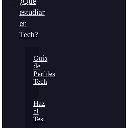
¿Qué
estudiar
en
Tech?
Guía
de
Perfiles
Tech
Haz
el
Test