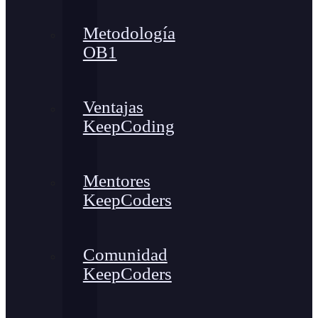
Metodología
OB1
Ventajas
KeepCoding
Mentores
KeepCoders
Comunidad
KeepCoders