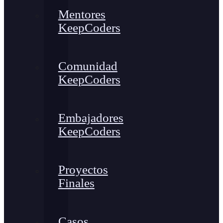
Mentores
KeepCoders
Comunidad
KeepCoders
Embajadores
KeepCoders
Proyectos
Finales
Casos