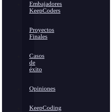
Embajadores
KeepCoders
Proyectos
Finales
Casos
de
éxito
Opiniones
KeepCoding