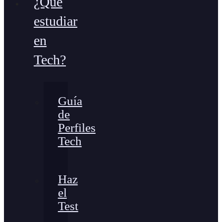
¿Qué
estudiar
en
Tech?
Guía
de
Perfiles
Tech
Haz
el
Test