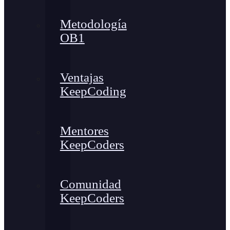
Metodología
OB1
Ventajas
KeepCoding
Mentores
KeepCoders
Comunidad
KeepCoders