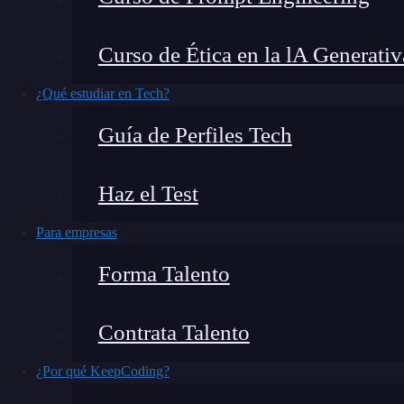
aplicar a diferentes sitios web. Uno de estos pa
permite empezar a crear estrategias de enla
Curso de Ética en la lA Generativ
posicionamiento en Google. En este post, t
¿Qué estudiar en Tech?
¿Qué encontrarás en este post?
Guía de Perfiles Tech
Haz el Test
Linkbuilding en Semrush
Para empresas
Haz un proyecto
Forma Talento
Oportunidades
Contáctalos
Contrata Talento
¿Por qué es importante el linkbuilding?
¿Cómo funciona el linkbuilding?
¿Por qué KeepCoding?