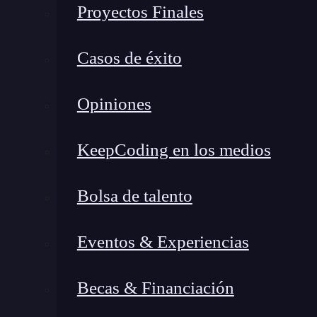
Proyectos Finales
Oportunidades
Casos de éxito
🔴 ¿Quieres entrar de l
Opiniones
Descubre el Bootcamp en
Marketing
Di
formación más completa del me
KeepCoding en los medios
👉 Prueba gratis el Bootcamp en Marketi
Bolsa de talento
Una vez
Semrush
termina de hacer la búsqueda, 
Eventos & Experiencias
cantidad de posibilidades con las que cuentas pa
número de empresas que te permiten hacer
Becas & Financiación
Contáctalos