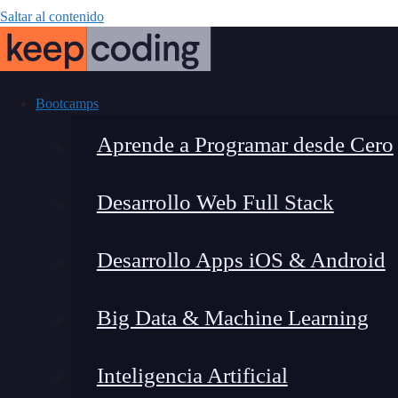
Saltar al contenido
Bootcamps
Aprende a Programar desde Cero
Desarrollo Web Full Stack
¿Cómo hacer 
Desarrollo Apps iOS & Android
Big Data & Machine Learning
Inteligencia Artificial
Montana Martín López
|
Última m