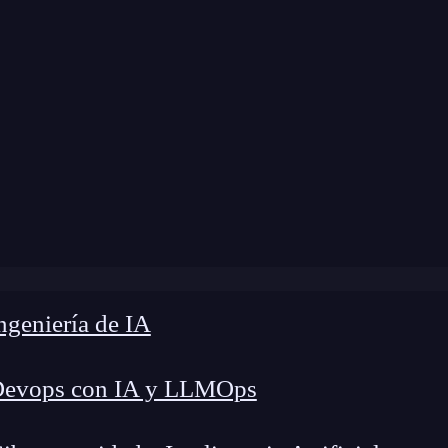
»
Blog
»
¿Cómo hacer linkbuilding en Semrush?
geniería de IA
Devops con IA y LLMOps