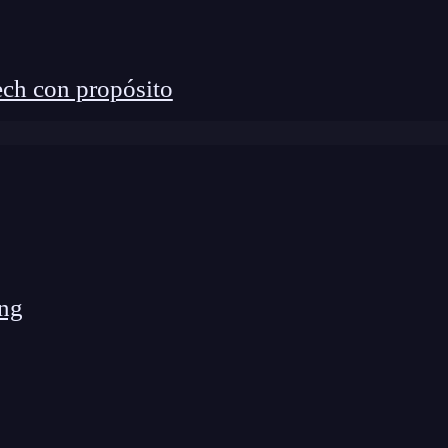
aforma te permite enviar correos directamente a
oder negociar cuánto cuesta un enlace
ch con propósito
 para la compraventa de enlaces, pues por este tipo
sitivo para enlazar.
nkbuilding?
ng de Google que más peso tiene en los sitios web.
ng
 web como un voto de confianza al contenido de
icacia y autoridad para posicionarte en buscadores.