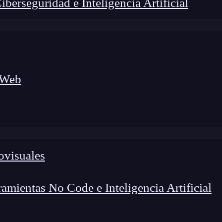
erseguridad e Inteligencia Artificial
 Web
foco en el desarrollo de talento y el análisis del sector
o evolucionan las tecnologías, qué competencias demanda el
 el entorno tech.
ovisuales
mientas No Code e Inteligencia Artificial
 con diferentes paneles con procesos que puedes