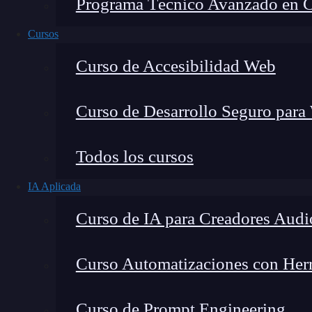
Programa Técnico Avanzado en Cib
Cursos
Curso de Accesibilidad Web
Curso de Desarrollo Seguro para
Montana Martín López
Todos los cursos
Especialista en tecnología y formación digital, con 
IA Aplicada
tecnológico. Mi trabajo se centra en entender cóm
mercado y cómo se produce la transición real hacia
Curso de IA para Creadores Audi
Curso Automatizaciones con Herra
Semrush es una
herramienta de SEO
que cuenta
Curso de Prompt Engineering