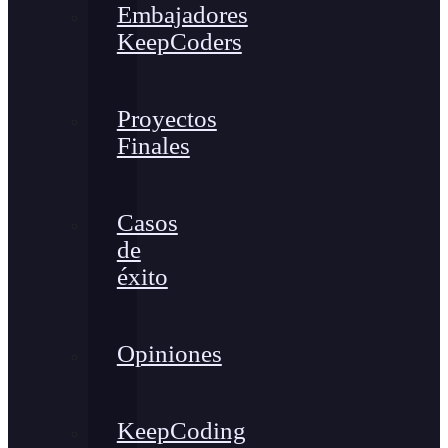
Embajadores
KeepCoders
Proyectos
Finales
Casos
de
éxito
Opiniones
KeepCoding