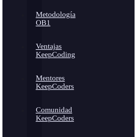
Metodología
OB1
Ventajas
KeepCoding
Mentores
KeepCoders
Comunidad
KeepCoders