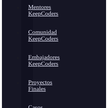
Mentores
KeepCoders
Comunidad
KeepCoders
Embajadores
KeepCoders
Proyectos
Finales
Casos