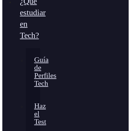
¿Qué
estudiar
en
Tech?
Guía
de
Perfiles
Tech
Haz
el
Test