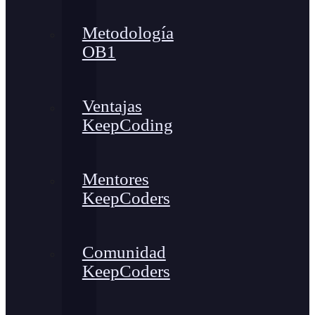
Metodología
OB1
Ventajas
KeepCoding
Mentores
KeepCoders
Comunidad
KeepCoders