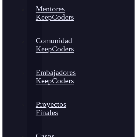
Mentores
KeepCoders
Comunidad
KeepCoders
Embajadores
KeepCoders
Proyectos
Finales
Casos