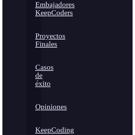
Embajadores
KeepCoders
Proyectos
Finales
Casos
de
éxito
Opiniones
KeepCoding