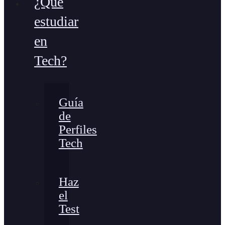
¿Qué
estudiar
en
Tech?
Guía
de
Perfiles
Tech
Haz
el
Test