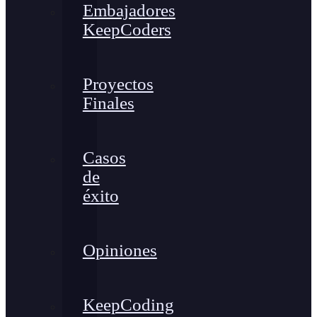
Embajadores
KeepCoders
Proyectos
Finales
Casos
de
éxito
Opiniones
KeepCoding