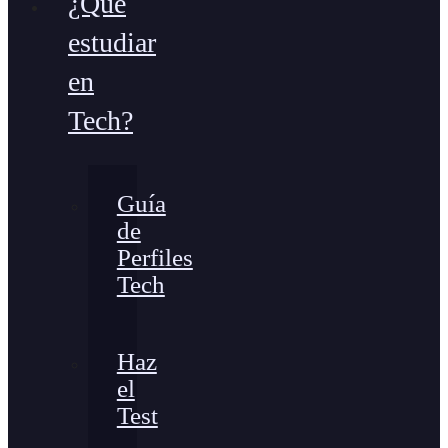
¿Qué
estudiar
en
Tech?
Guía
de
Perfiles
Tech
Haz
el
Test