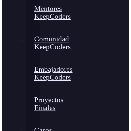
Mentores
KeepCoders
Comunidad
KeepCoders
Embajadores
KeepCoders
Proyectos
Finales
Casos