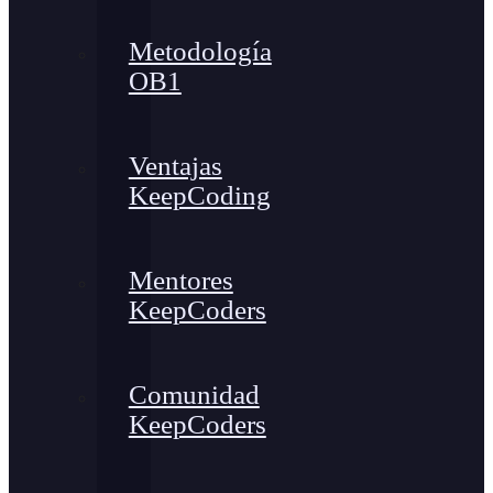
Metodología
OB1
Ventajas
KeepCoding
Mentores
KeepCoders
Comunidad
KeepCoders