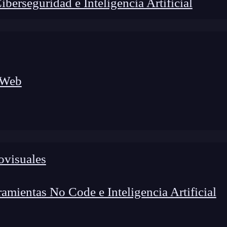
erseguridad e Inteligencia Artificial
 Web
ovisuales
foco en el desarrollo de talento y el análisis del sector
o evolucionan las tecnologías, qué competencias demanda el
 el entorno tech.
mientas No Code e Inteligencia Artificial