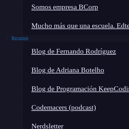
Somos empresa BCorp
Descarga e instala Wasavi
Para empezar, necesitas
instalar
Wasavi
desde 
Mucho más que una escuela. Edte
programar mensajes en WhatsApp
simulando
Recursos
programado.
Blog de Fernando Rodríguez
Configura los permisos necesarios
Blog de Adriana Botelho
Al abrir Wasavi por primera vez, te pedirá algu
Superposición de pantalla
: Permite que 
Blog de Programación KeepCodi
Accesibilidad
: Necesario para automatizar
Acceso a contactos
: Facilita la selección 
Codemacers (podcast)
Estos permisos son imprescindibles para que la
Nerdsletter