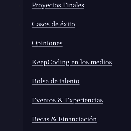
Proyectos Finales
Casos de éxito
Opiniones
KeepCoding en los medios
Bolsa de talento
Eventos & Experiencias
Te decía que
WhatsApp no tiene una función
Android existen herramientas que lo permit
Becas & Financiación
una aplicación que automatiza el envío de mensa