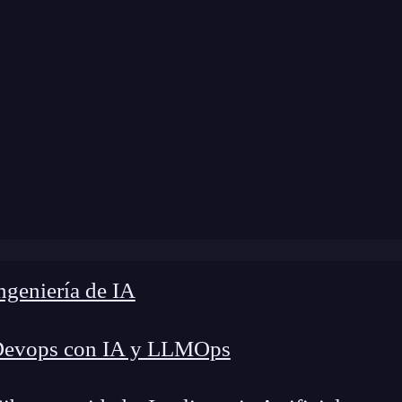
 modificación:
11 de febrero de 2025 |
Tiempo de
rogramar mensajes en WhatsApp paso a paso? Guía fácil 
geniería de IA
Devops con IA y LLMOps