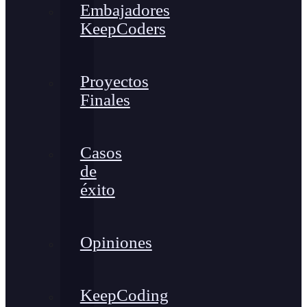
Embajadores
KeepCoders
Proyectos
Finales
Casos
de
éxito
Opiniones
KeepCoding