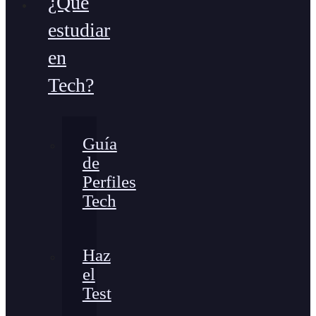
¿Qué
estudiar
en
Tech?
Guía
de
Perfiles
Tech
Haz
el
Test