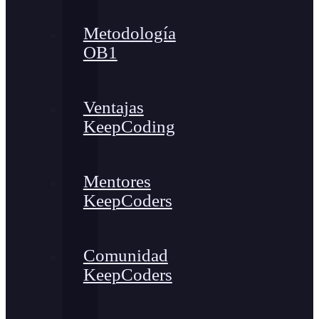
Metodología
OB1
Ventajas
KeepCoding
Mentores
KeepCoders
Comunidad
KeepCoders