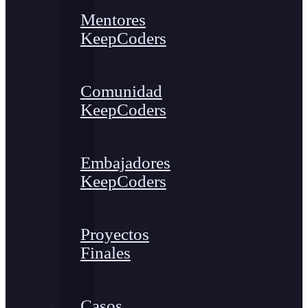
Mentores
KeepCoders
Comunidad
KeepCoders
Embajadores
KeepCoders
Proyectos
Finales
Casos