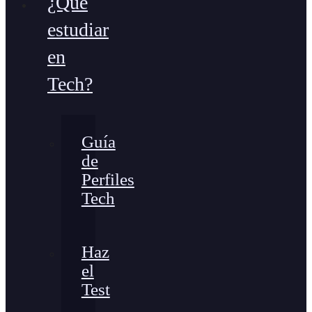
¿Qué
estudiar
en
Tech?
Guía
de
Perfiles
Tech
Haz
el
Test