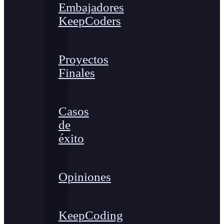
Embajadores
KeepCoders
Proyectos
Finales
Casos
de
éxito
Opiniones
KeepCoding