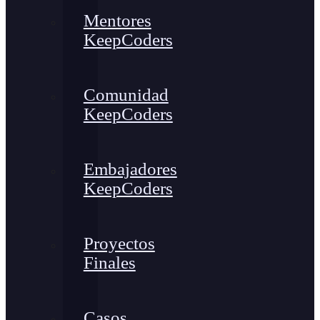
Mentores
KeepCoders
Comunidad
KeepCoders
Embajadores
KeepCoders
Proyectos
Finales
Casos