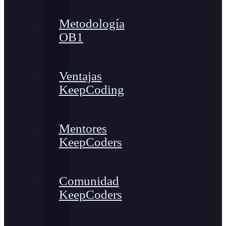
Metodología
OB1
Ventajas
KeepCoding
Mentores
KeepCoders
Comunidad
KeepCoders