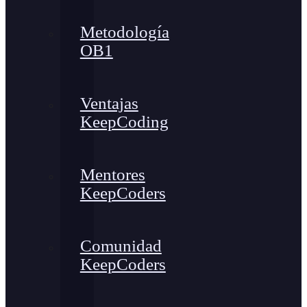
Metodología
OB1
Ventajas
KeepCoding
Mentores
KeepCoders
Comunidad
KeepCoders