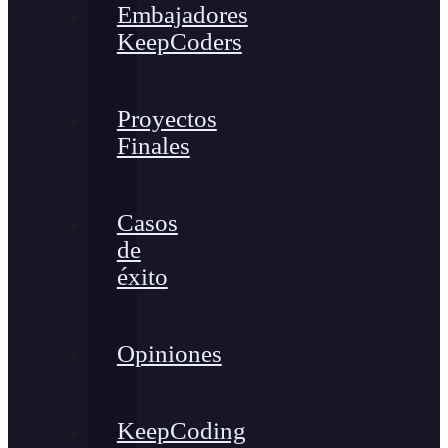
Embajadores
KeepCoders
Proyectos
Finales
Casos
de
éxito
Opiniones
KeepCoding