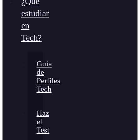
¿Qué
estudiar
en
Tech?
Guía
de
Perfiles
Tech
Haz
el
Test