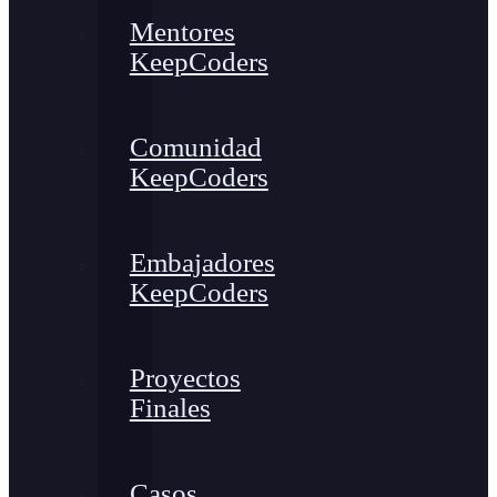
Mentores
KeepCoders
Comunidad
KeepCoders
Embajadores
KeepCoders
Proyectos
Finales
Casos