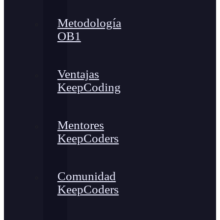
Metodología
OB1
Ventajas
KeepCoding
Mentores
KeepCoders
Comunidad
KeepCoders