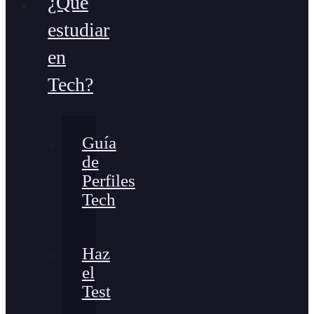
¿Qué
estudiar
en
Tech?
Guía
de
Perfiles
Tech
Haz
el
Test