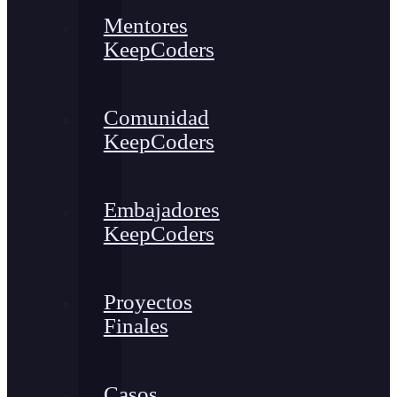
Mentores
KeepCoders
Comunidad
KeepCoders
Embajadores
KeepCoders
Proyectos
Finales
Casos