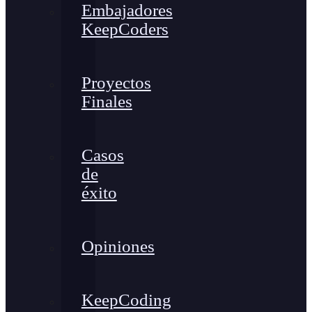
Embajadores
KeepCoders
Proyectos
Finales
Casos
de
éxito
Opiniones
KeepCoding