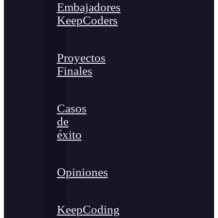
Embajadores
KeepCoders
Proyectos
Finales
Casos
de
éxito
Opiniones
KeepCoding