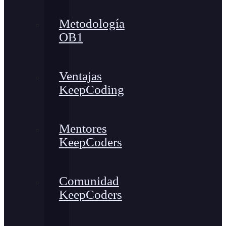
Metodología
OB1
Ventajas
KeepCoding
Mentores
KeepCoders
Comunidad
KeepCoders