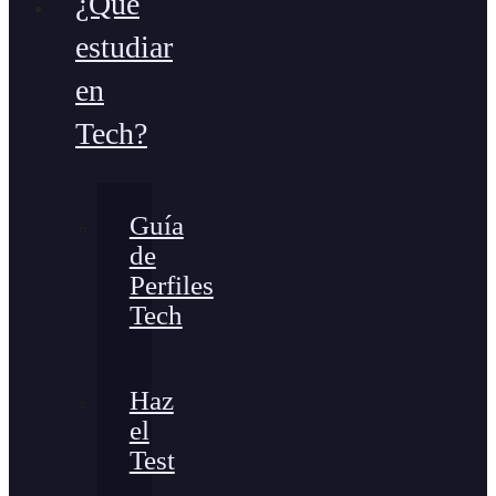
¿Qué
estudiar
en
Tech?
Guía
de
Perfiles
Tech
Haz
el
Test