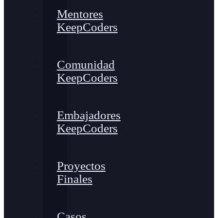
Mentores
KeepCoders
Comunidad
KeepCoders
Embajadores
KeepCoders
Proyectos
Finales
Casos