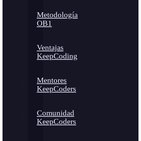
Metodología
OB1
Ventajas
KeepCoding
Mentores
KeepCoders
Comunidad
KeepCoders