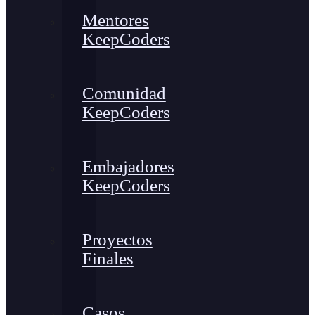
Mentores
KeepCoders
Comunidad
KeepCoders
Embajadores
KeepCoders
Proyectos
Finales
Casos