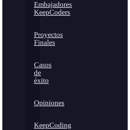
Embajadores
KeepCoders
Proyectos
Finales
Casos
de
éxito
Opiniones
KeepCoding