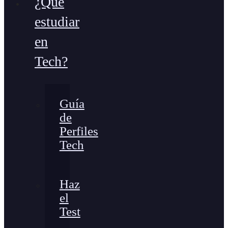
¿Qué
estudiar
en
Tech?
Guía
de
Perfiles
Tech
Haz
el
Test