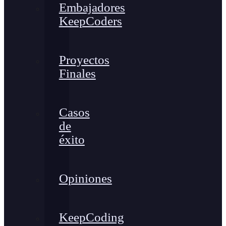
Embajadores
KeepCoders
Proyectos
Finales
Casos
de
éxito
Opiniones
KeepCoding