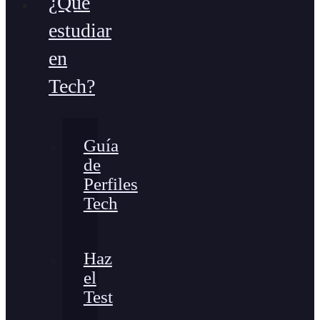
¿Qué
estudiar
en
Tech?
Guía
de
Perfiles
Tech
Haz
el
Test