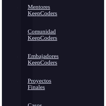
Mentores
KeepCoders
Comunidad
KeepCoders
Embajadores
KeepCoders
Proyectos
Finales
Casos