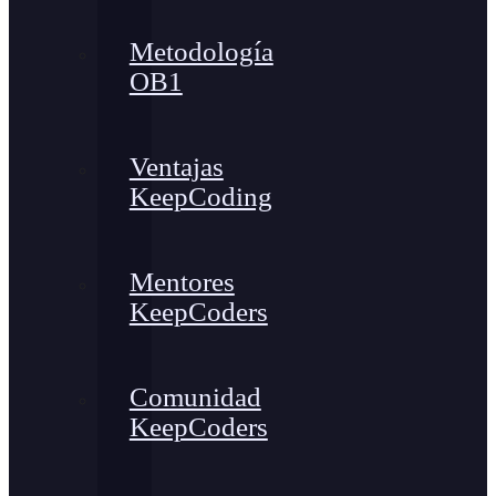
Metodología
OB1
Ventajas
KeepCoding
Mentores
KeepCoders
Comunidad
KeepCoders