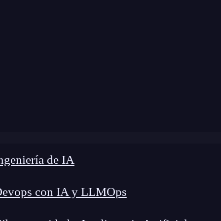
 modificación:
24 de marzo de 2025 |
Tiempo de 
ómo ser ingeniero de aprendizaje profundo o deep learnin
geniería de IA
Devops con IA y LLMOps