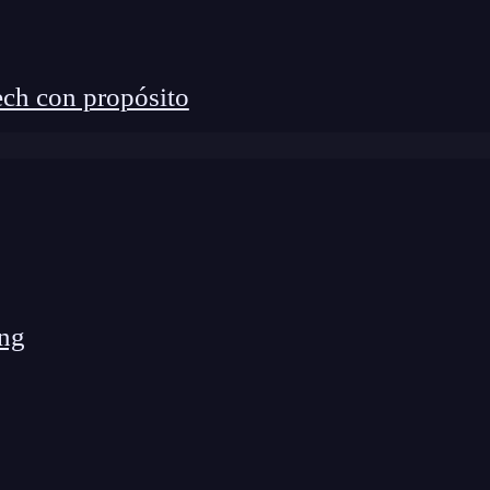
:
s.
erimentos.
ch con propósito
ng