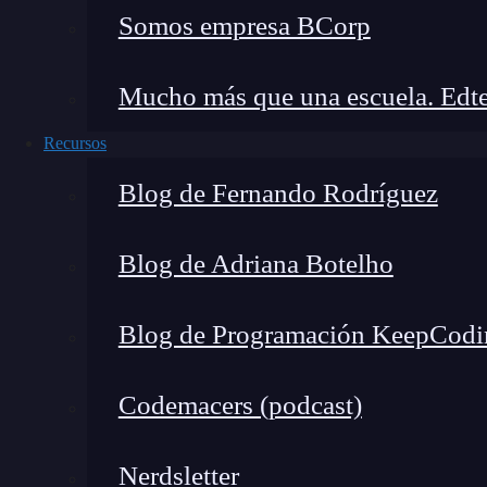
Control de versiones y experimentación
Somos empresa BCorp
Git
y
GitHub
para control de versione
Weights & Biases
para seguimiento de exp
Mucho más que una escuela. Edte
Recursos
Blog de Fernando Rodríguez
Blog de Adriana Botelho
Blog de Programación KeepCodi
Codemacers (podcast)
Nerdsletter