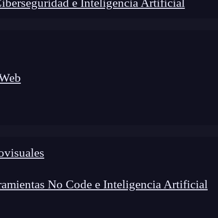
erseguridad e Inteligencia Artificial
 Web
ovisuales
foco en el desarrollo de talento y el análisis del sector
o evolucionan las tecnologías, qué competencias demanda el
 el entorno tech.
mientas No Code e Inteligencia Artificial