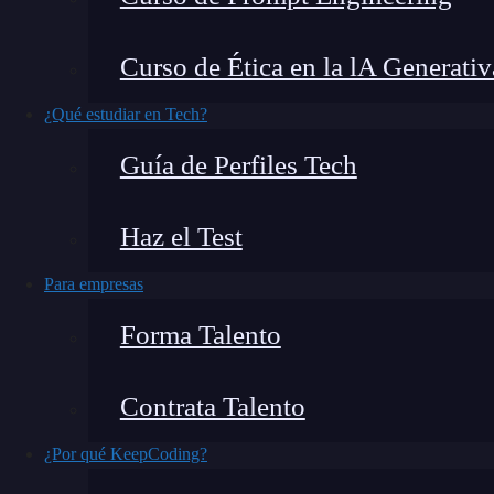
Convertirse en
ingeniero de aprendizaje pro
Curso de Ética en la lA Generativ
especializados para diseñar, entrenar y optimi
¿Qué estudiar en Tech?
demanda de estos profesionales está en auge, y 
Guía de Perfiles Tech
destacar en el sector.
En el día de hoy queremos darte una guía sobr
Haz el Test
también llamado deep learning, expectativas sa
Para empresas
aprender
.
Forma Talento
¿Qué encontrarás en este post?
Contrata Talento
¿Por qué KeepCoding?
Herramientas y lenguajes que te ayudarán a ser ingeniero de ap