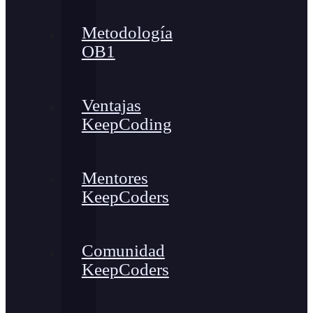
Metodología
OB1
Ventajas
KeepCoding
Mentores
KeepCoders
Comunidad
KeepCoders