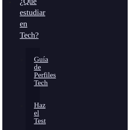
¿Qué
estudiar
en
Tech?
Guía
de
Perfiles
Tech
Haz
el
Test