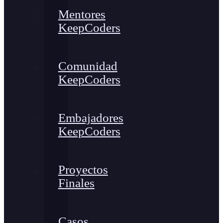
Mentores
KeepCoders
Comunidad
KeepCoders
Embajadores
KeepCoders
Proyectos
Finales
Casos