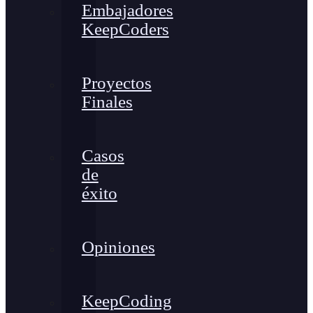
Embajadores
KeepCoders
Proyectos
Finales
Casos
de
éxito
Opiniones
KeepCoding