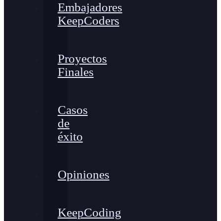
Embajadores
KeepCoders
Proyectos
Finales
Casos
de
éxito
Opiniones
KeepCoding