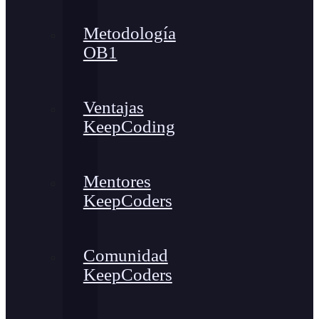
Metodología
OB1
Ventajas
KeepCoding
Mentores
KeepCoders
Comunidad
KeepCoders