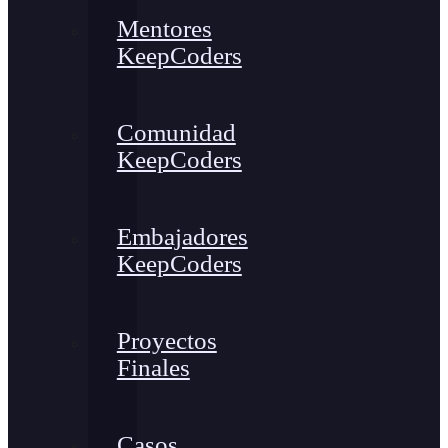
Mentores
KeepCoders
Comunidad
KeepCoders
Embajadores
KeepCoders
Proyectos
Finales
Casos