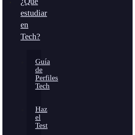
¿Qué
estudiar
en
Tech?
Guía
de
Perfiles
Tech
Haz
el
Test