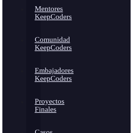
Mentores
KeepCoders
Comunidad
KeepCoders
Embajadores
KeepCoders
Proyectos
Finales
Casos