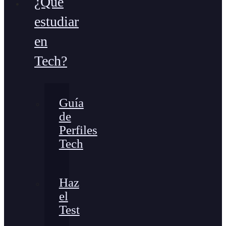
¿Qué
estudiar
en
Tech?
Guía
de
Perfiles
Tech
Haz
el
Test