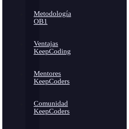
Metodología
OB1
Ventajas
KeepCoding
Mentores
KeepCoders
Comunidad
KeepCoders