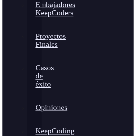
Embajadores
KeepCoders
Proyectos
Finales
Casos
de
éxito
Opiniones
KeepCoding