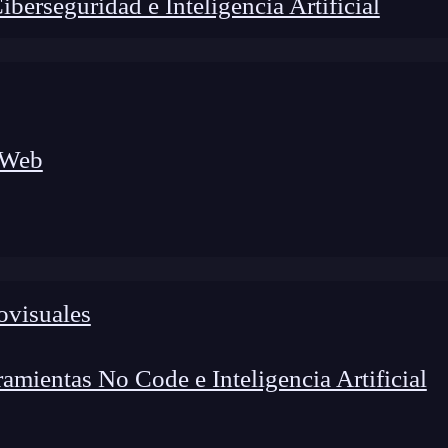
erseguridad e Inteligencia Artificial
 Web
ovisuales
lógico a nuevos profesionales, combinando conocimiento práctico,
os de transformación profesional.
mientas No Code e Inteligencia Artificial