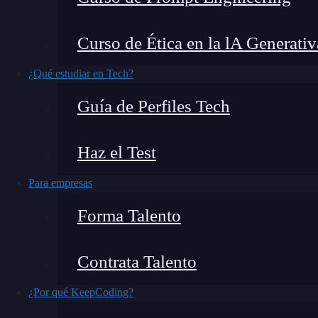
Quiero contarte
lo que hice cuando me tocó d
Curso de Ética en la lA Generativ
Por supuesto, lo más difícil de hacer era gestio
java
.util.Calendar fue muy sencillo de logra
¿Qué estudiar en Tech?
meses y cambiar la zona horaria sin tener in
Guía de Perfiles Tech
usar esta clase para configurar fechas específica
Haz el Test
Para empresas
Forma Talento
Contrata Talento
¿Por qué KeepCoding?