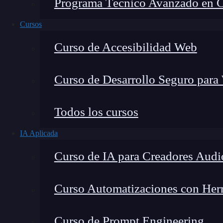
Programa Técnico Avanzado en Cib
Cursos
Curso de Accesibilidad Web
Curso de Desarrollo Seguro para
Todos los cursos
IA Aplicada
Lucia Gómez Salgado
Curso de IA para Creadores Audi
Contribuyo a acercar la realidad del sector tecno
visión de mercado y experiencia directa en proces
Curso Automatizaciones con Herra
Curso de Prompt Engineering