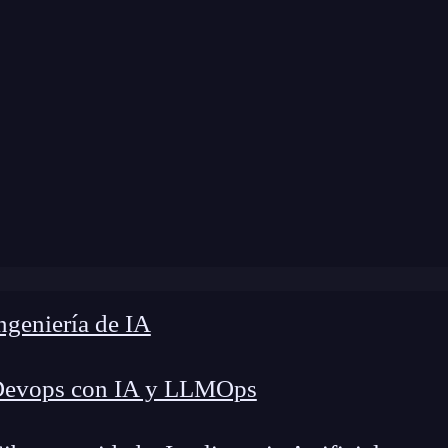
dificación:
27 de diciembre de 2024 |
Tiempo de
usar java.util.Calendar para la gestión de fechas y horas e
geniería de IA
Devops con IA y LLMOps