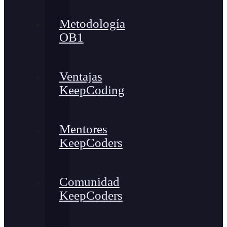
Metodología
OB1
Ventajas
KeepCoding
Mentores
KeepCoders
Comunidad
KeepCoders