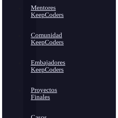
Mentores
KeepCoders
Comunidad
KeepCoders
Embajadores
KeepCoders
Proyectos
Finales
Casos