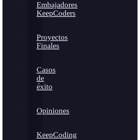
Embajadores
KeepCoders
Proyectos
Finales
Casos
de
éxito
Opiniones
KeepCoding