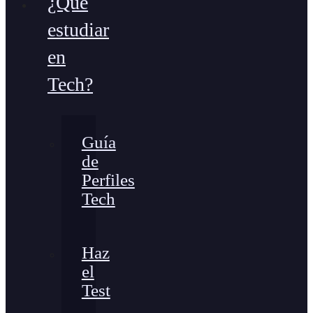
¿Qué
estudiar
en
Tech?
Guía
de
Perfiles
Tech
Haz
el
Test