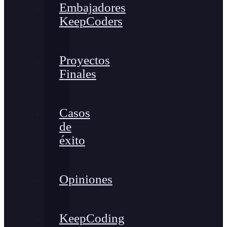
Embajadores
KeepCoders
Proyectos
Finales
Casos
de
éxito
Opiniones
KeepCoding