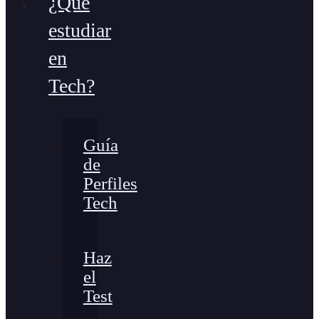
¿Qué
estudiar
en
Tech?
Guía
de
Perfiles
Tech
Haz
el
Test