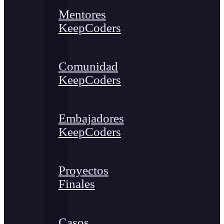
Mentores
KeepCoders
Comunidad
KeepCoders
Embajadores
KeepCoders
Proyectos
Finales
Casos