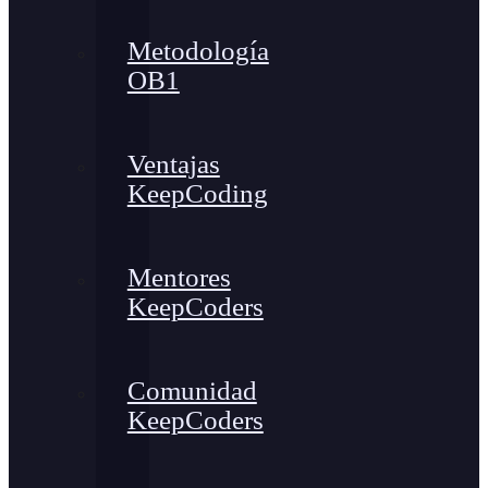
Metodología
OB1
Ventajas
KeepCoding
Mentores
KeepCoders
Comunidad
KeepCoders