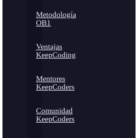
Metodología
OB1
Ventajas
KeepCoding
Mentores
KeepCoders
Comunidad
KeepCoders