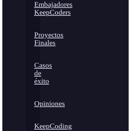
Embajadores
KeepCoders
Proyectos
Finales
Casos
de
éxito
Opiniones
KeepCoding