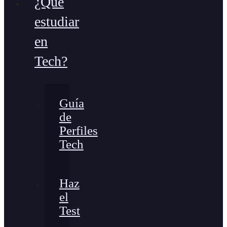
¿Qué
estudiar
en
Tech?
Guía
de
Perfiles
Tech
Haz
el
Test