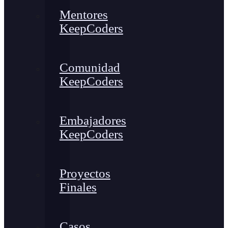
Mentores
KeepCoders
Comunidad
KeepCoders
Embajadores
KeepCoders
Proyectos
Finales
Casos