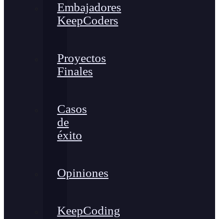
Embajadores
KeepCoders
Proyectos
Finales
Casos
de
éxito
Opiniones
KeepCoding