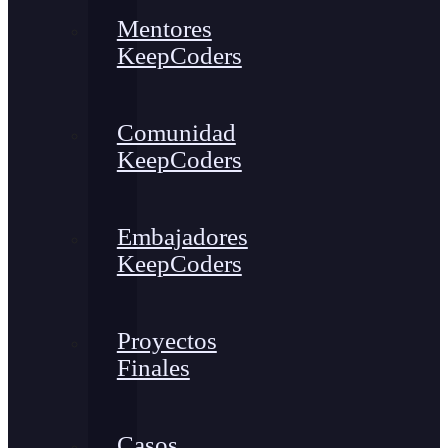
Mentores
KeepCoders
Comunidad
KeepCoders
Embajadores
KeepCoders
Proyectos
Finales
Casos