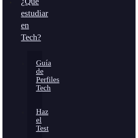
¿Qué
estudiar
en
Tech?
Guía
de
Perfiles
Tech
Haz
el
Test