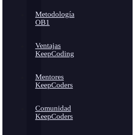
Metodología
OB1
Ventajas
KeepCoding
Mentores
KeepCoders
Comunidad
KeepCoders