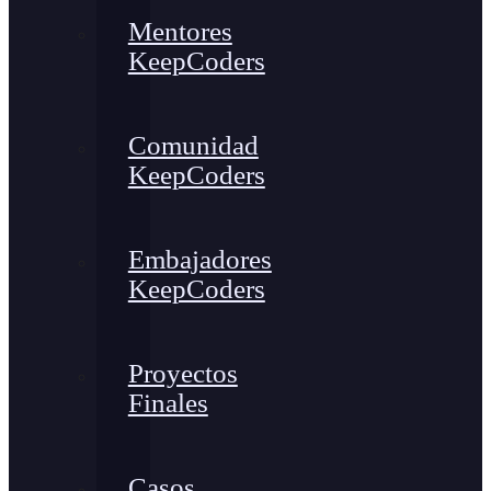
Mentores
KeepCoders
Comunidad
KeepCoders
Embajadores
KeepCoders
Proyectos
Finales
Casos