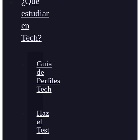
¿Qué
estudiar
en
Tech?
Guía
de
Perfiles
Tech
Haz
el
Test