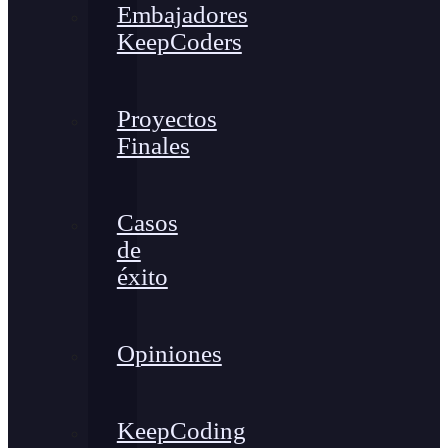
Embajadores
KeepCoders
Proyectos
Finales
Casos
de
éxito
Opiniones
KeepCoding