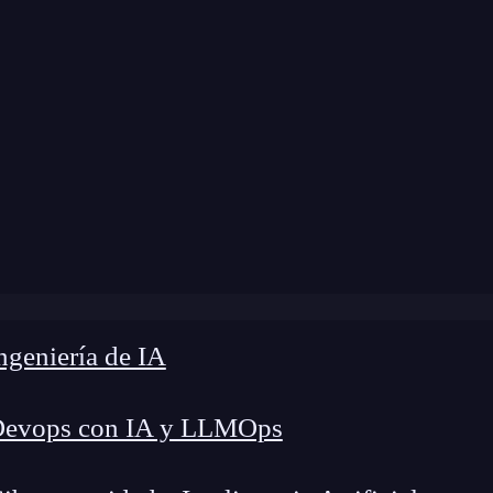
odificación:
7 de noviembre de 2025 |
Tiempo de
rativa Modelos de Embeddings: Clave para tu proyecto 
geniería de IA
Devops con IA y LLMOps