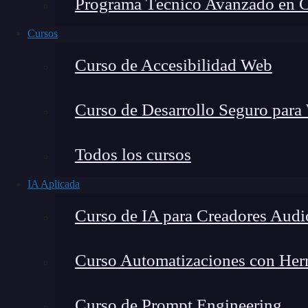
Programa Técnico Avanzado en Cib
Cursos
Curso de Accesibilidad Web
Curso de Desarrollo Seguro para
Todos los cursos
IA Aplicada
Lucia Gómez Salgado
Curso de IA para Creadores Audi
Contribuyo a acercar la realidad del sector tecno
visión de mercado y experiencia directa en proces
Curso Automatizaciones con Herra
Curso de Prompt Engineering