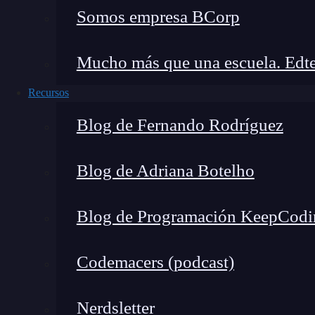
Somos empresa BCorp
Mucho más que una escuela. Edte
Recursos
Los modelos de embeddings son representaciones
Blog de Fernando Rodríguez
documentos enteros en espacios matemáticos de
vectores capturan relaciones semánticas: palabr
Blog de Adriana Botelho
sí. Imagina que quieres que un algoritmo disti
Barcelona es una ciudad y no un animal. Estos
Blog de Programación KeepCodi
simple conteo de palabras para captar context
parte del software detrás de asistentes virtuale
Codemacers (podcast)
traducción automática.
Principales modelos de embed
Nerdsletter