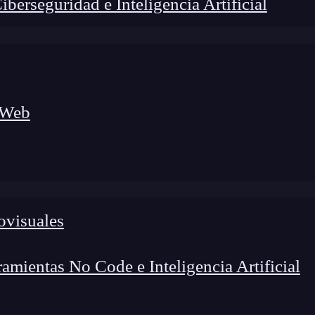
erseguridad e Inteligencia Artificial
 Web
ovisuales
lógico a nuevos profesionales, combinando conocimiento práctico,
os de transformación profesional.
mientas No Code e Inteligencia Artificial