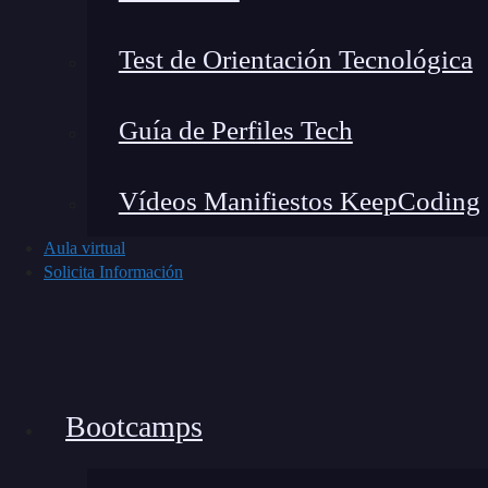
comparación detallada
Test de Orientación Tecnológica
Tipo de
Modelo
Contextual
Guía de Perfiles Tech
Embeddings
Vídeos Manifiestos KeepCoding
Aula virtual
Word2Vec
Estático
No
Solicita Información
GloVe
Estático
No
Bootcamps