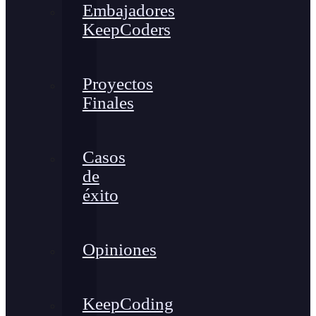
Embajadores
KeepCoders
Proyectos
Finales
Casos
de
éxito
Opiniones
KeepCoding