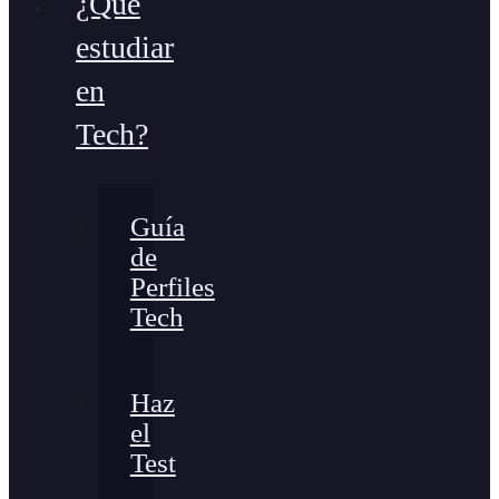
¿Qué
estudiar
en
Tech?
Guía
de
Perfiles
Tech
Haz
el
Test