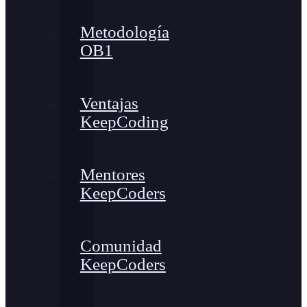
Metodología
OB1
Ventajas
KeepCoding
Mentores
KeepCoders
Comunidad
KeepCoders