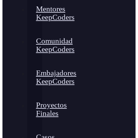
Mentores
KeepCoders
Comunidad
KeepCoders
Embajadores
KeepCoders
Proyectos
Finales
Casos