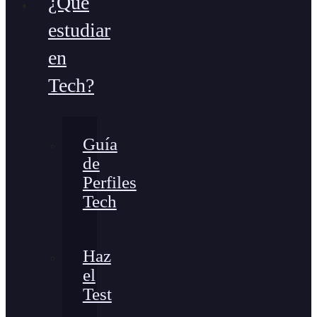
¿Qué
estudiar
en
Tech?
Guía
de
Perfiles
Tech
Haz
el
Test