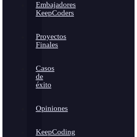
Embajadores
KeepCoders
Proyectos
Finales
Casos
de
éxito
Opiniones
KeepCoding