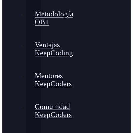
Metodología
OB1
Ventajas
KeepCoding
Mentores
KeepCoders
Comunidad
KeepCoders