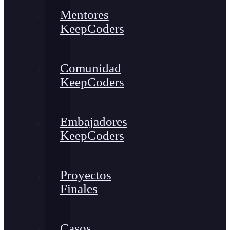
Mentores
KeepCoders
Comunidad
KeepCoders
Embajadores
KeepCoders
Proyectos
Finales
Casos