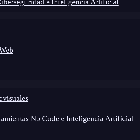
erseguridad e Inteligencia Artificial
 Web
ovisuales
lógico a nuevos profesionales, combinando conocimiento práctico,
os de transformación profesional.
mientas No Code e Inteligencia Artificial