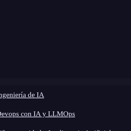
 modificación:
10 de abril de 2024 |
Tiempo de L
Desarrollo de comunidades en línea centradas en el usuario
geniería de IA
Devops con IA y LLMOps