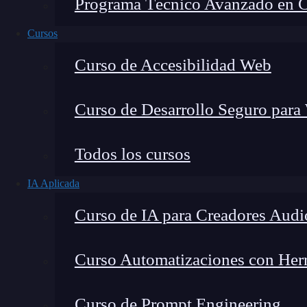
Programa Técnico Avanzado en Cib
Cursos
Curso de Accesibilidad Web
Curso de Desarrollo Seguro para
Todos los cursos
IA Aplicada
Lucia Gómez Salgado
Curso de IA para Creadores Audi
Contribuyo a acercar la realidad del sector tecno
visión de mercado y experiencia directa en proces
Curso Automatizaciones con Herra
Curso de Prompt Engineering