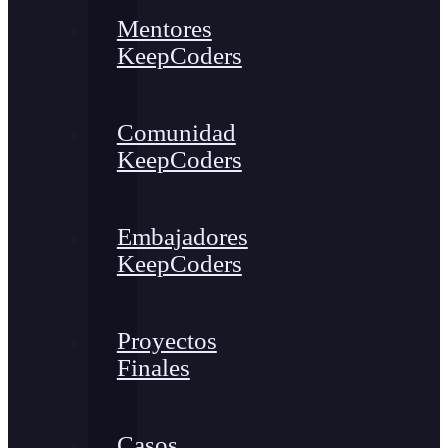
Mentores
KeepCoders
Comunidad
KeepCoders
Embajadores
KeepCoders
Proyectos
Finales
Casos