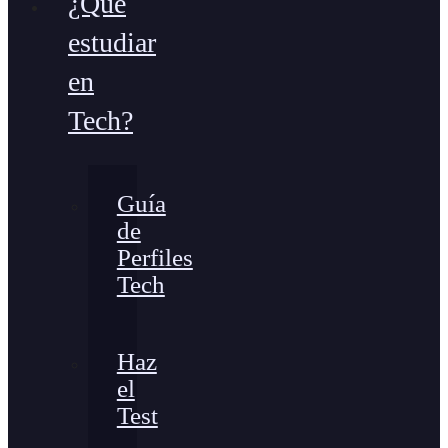
¿Qué
estudiar
en
Tech?
Guía
de
Perfiles
Tech
Haz
el
Test