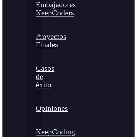
Embajadores
KeepCoders
Proyectos
Finales
Casos
de
éxito
Opiniones
KeepCoding