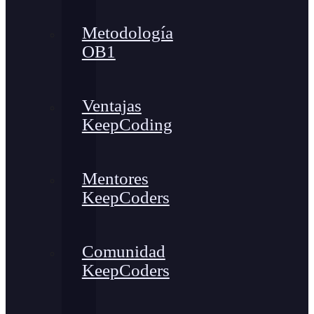
Metodología
OB1
Ventajas
KeepCoding
Mentores
KeepCoders
Comunidad
KeepCoders