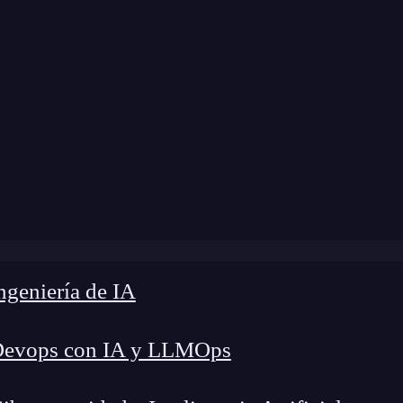
modificación:
23 de octubre de 2024 |
Tiempo de
Configurar dimensiones personalizadas en Google Analytic
geniería de IA
Devops con IA y LLMOps