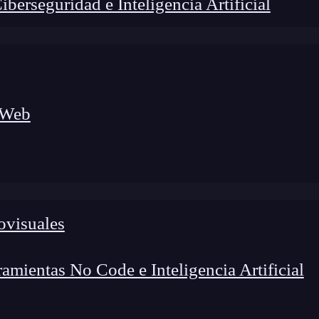
erseguridad e Inteligencia Artificial
 Web
ovisuales
foco en el desarrollo de talento y el análisis del sector
o evolucionan las tecnologías, qué competencias demanda el
 el entorno tech.
mientas No Code e Inteligencia Artificial