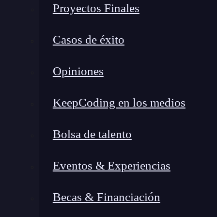
Proyectos Finales
botón en la parte superior izquierda que dice 
Al hacer clic te llevará a un panel donde p
Casos de éxito
Google Analytics.
Opiniones
Configuración
Lo primero que te va a pedir es un nombre. Lo 
KeepCoding en los medios
sepas exactamente qué es lo que estás siguien
Bolsa de talento
También debes cambiar el tipo de dimensión 
dimensiones de
hit
, sesión, usuario o produc
Eventos & Experiencias
Después de esto, solo debes darle a activar y
Becas & Financiación
Variables