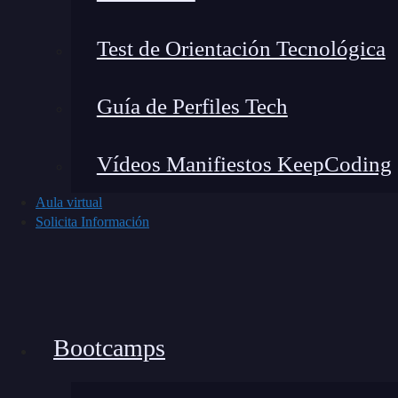
mostrar la información por la que configuraste
Test de Orientación Tecnológica
Puedes hacer una auditoría en inspector par
en Google Analytics está funcionando todo 
Guía de Perfiles Tech
¿Qué son las dimensiones pe
Vídeos Manifiestos KeepCoding
Aula virtual
Solicita Información
🔴 ¿Quieres entrar de l
Descubre el Bootcamp en
Marketing
Di
formación más completa del me
👉 Prueba gratis el Bootcamp en Marketi
Bootcamps