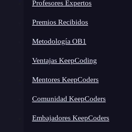
Profesores Expertos
Referidos
Campaña
Premios Recibidos
Demografía
Aprende sobre marketing
Metodología OB1
Configurar dimensiones pers
Ventajas KeepCoding
Lo primero que debes asegurar es que tienes lo
dimensiones. El nivel de administrador te perm
Mentores KeepCoders
también lo hará el rol de editor.
Comunidad KeepCoders
Una vez entres en
Google Analytics
, debes i
debes encontrar dimensiones personalizadas
Embajadores KeepCoders
Una vez seleccionas dimensiones personalizadas