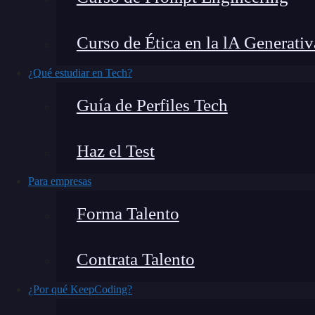
Las dimensiones personalizadas en Google Anal
Curso de Ética en la lA Generativ
disposición de los usuarios para poder recolect
¿Qué estudiar en Tech?
configurar dimensiones personalizadas en Go
Guía de Perfiles Tech
exponemos en este post, así podrás sacarle 
¿Qué encontrarás en este post?
Haz el Test
Para empresas
Forma Talento
Configurar dimensiones personalizadas en Google Analytics
Configuración
Contrata Talento
Variables
¿Qué son las dimensiones personalizadas?
¿Por qué KeepCoding?
Ejemplos de dimensiones personalizadas