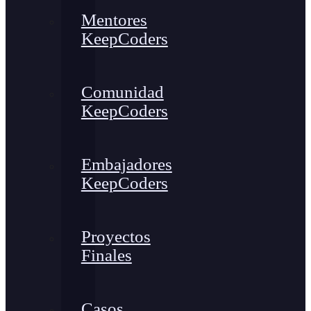
Mentores
KeepCoders
Comunidad
KeepCoders
Embajadores
KeepCoders
Proyectos
Finales
Casos