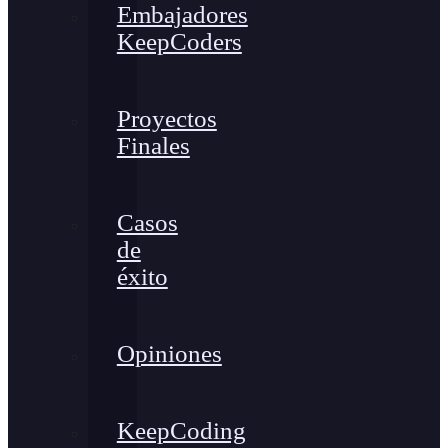
Embajadores
KeepCoders
Proyectos
Finales
Casos
de
éxito
Opiniones
KeepCoding