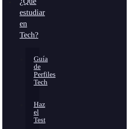
¿Qué
estudiar
en
Tech?
Guía
de
Perfiles
Tech
Haz
el
Test