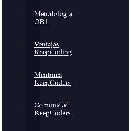
Metodología
OB1
Ventajas
KeepCoding
Mentores
KeepCoders
Comunidad
KeepCoders