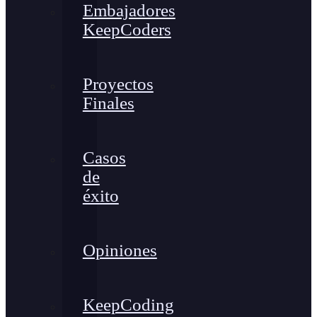
Embajadores
KeepCoders
Proyectos
Finales
Casos
de
éxito
Opiniones
KeepCoding