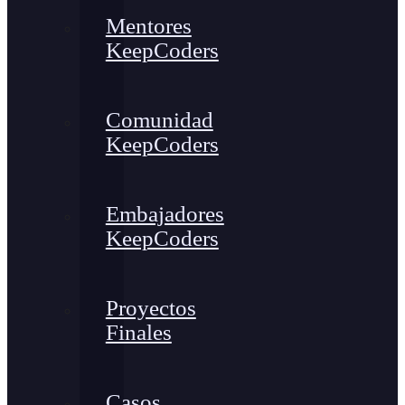
Mentores
KeepCoders
Comunidad
KeepCoders
Embajadores
KeepCoders
Proyectos
Finales
Casos