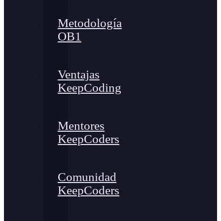
Metodología
OB1
Ventajas
KeepCoding
Mentores
KeepCoders
Comunidad
KeepCoders