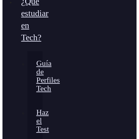
¿Qué
estudiar
en
Tech?
Guía
de
Perfiles
Tech
Haz
el
Test