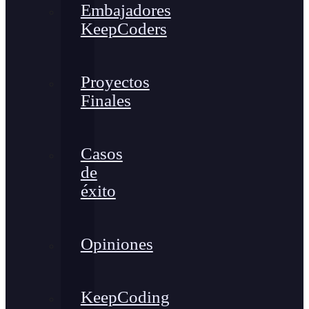
Embajadores
KeepCoders
Proyectos
Finales
Casos
de
éxito
Opiniones
KeepCoding