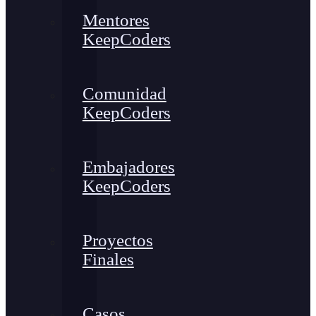
Mentores
KeepCoders
Comunidad
KeepCoders
Embajadores
KeepCoders
Proyectos
Finales
Casos