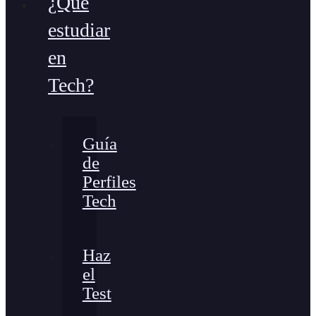
¿Qué
estudiar
en
Tech?
Guía
de
Perfiles
Tech
Haz
el
Test