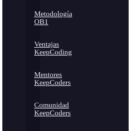
Metodología
OB1
Ventajas
KeepCoding
Mentores
KeepCoders
Comunidad
KeepCoders