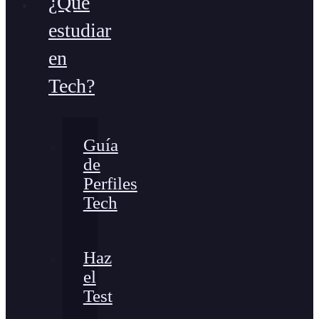
¿Qué
estudiar
en
Tech?
Guía
de
Perfiles
Tech
Haz
el
Test