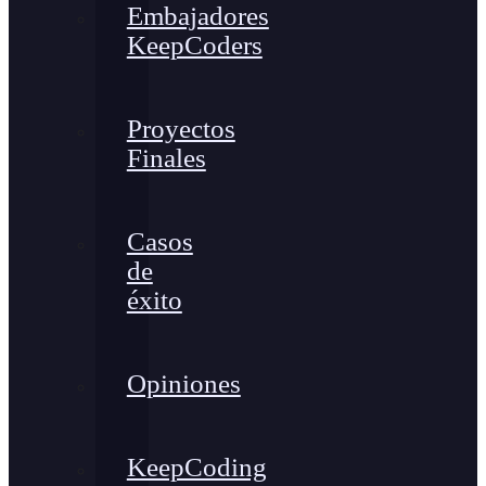
Embajadores
KeepCoders
Proyectos
Finales
Casos
de
éxito
Opiniones
KeepCoding