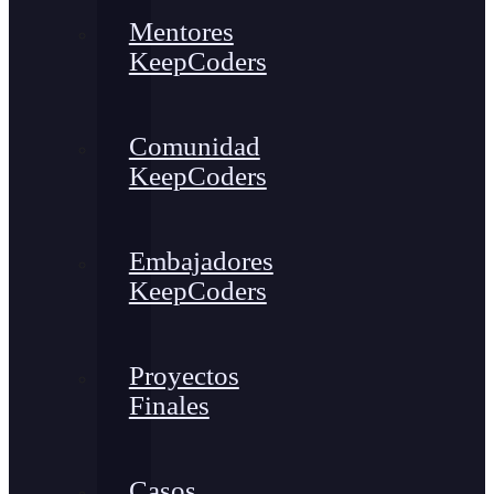
Mentores
KeepCoders
Comunidad
KeepCoders
Embajadores
KeepCoders
Proyectos
Finales
Casos