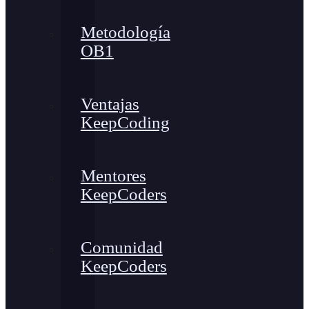
Metodología
OB1
Ventajas
KeepCoding
Mentores
KeepCoders
Comunidad
KeepCoders