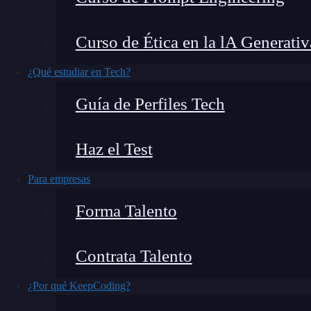
IT, probablemente te resulte familiar la
herrami
mobile. Este sistema implementa recursos como 
Curso de Ética en la lA Generativ
Así pues, esta opción se entiende como un
widg
¿Qué estudiar en Tech?
Guía de Perfiles Tech
🔴 ¿Quieres entrar de l
Haz el Test
Descubre el Desarrollo de Apps Móviles F
más completa del mercado
Para empresas
👉 Prueba gratis el Bootcamp en D
Forma Talento
Ahora, si deseas aprovechar al máximo este c
Contrata Talento
características
y funciones de mayor relevanci
¿Por qué KeepCoding?