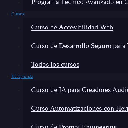
Programa Técnico Avanzado en Cib
Cursos
Curso de Accesibilidad Web
Curso de Desarrollo Seguro para
Lucia Gómez Salgado
Todos los cursos
Contribuyo a acercar la realidad del sector tecno
IA Aplicada
visión de mercado y experiencia directa en proces
Curso de IA para Creadores Audi
Curso Automatizaciones con Herra
¿Ya sabes qué es un contenedor o
container
Curso de Prompt Engineering