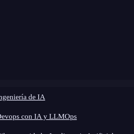
Home
»
Blog
»
Container en Flutter
geniería de IA
Devops con IA y LLMOps