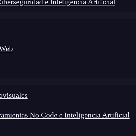
erseguridad e Inteligencia Artificial
 Web
lógico a nuevos profesionales, combinando conocimiento práctico,
os de transformación profesional.
ovisuales
mientas No Code e Inteligencia Artificial
en
Flutter
?
Si formas parte del sector del desarrollo