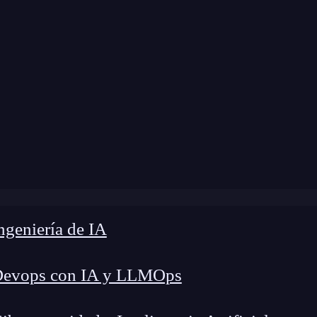
»
Blog
»
¿Cómo convertirte en consultor UX/UI?
geniería de IA
Devops con IA y LLMOps