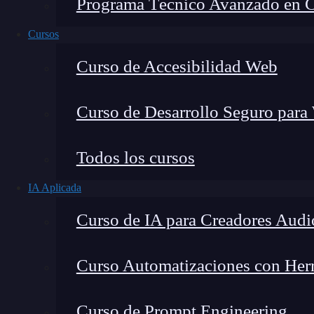
Programa Técnico Avanzado en Cib
Cursos
Curso de Accesibilidad Web
Curso de Desarrollo Seguro para
Lucia Gómez Salgado
Todos los cursos
Contribuyo a acercar la realidad del sector tecno
IA Aplicada
visión de mercado y experiencia directa en proces
Curso de IA para Creadores Audi
Curso Automatizaciones con Herra
Un
consultor
UX/UI
se especializa en resolve
Curso de Prompt Engineering