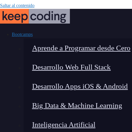
Saltar al contenido
Bootcamps
Aprende a Programar desde Cero
Desarrollo Web Full Stack
¿Cómo convert
Desarrollo Apps iOS & Android
Big Data & Machine Learning
Inteligencia Artificial
Lucia Gómez Salgado
|
Última m