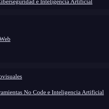
erseguridad e Inteligencia Artificial
 Web
lógico a nuevos profesionales, combinando conocimiento práctico,
os de transformación profesional.
ovisuales
mientas No Code e Inteligencia Artificial
r problemas de diseño de productos digitales, como