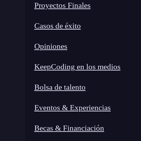
Proyectos Finales
Investigación cualitativa y cuantitativa
exhaustivas para comprender las necesidad
Casos de éxito
entrevistas, encuestas y estudios de campo
ayudan a identificar patrones y tendencia
Opiniones
informadas en el diseño del producto, cent
usuarios.
Evaluaciones heurísticas y auditorías 
KeepCoding en los medios
son herramientas que permiten evaluar la
u
consultor UX/UI analiza la interfaz y la e
Bolsa de talento
y deficiencias. Utilizando principios y paut
mejora y se proponen soluciones efectivas 
Eventos & Experiencias
Análisis de datos
y revisión de informac
información relevante relacionada con la e
Becas & Financiación
fundamentales. Se utiliza información rec