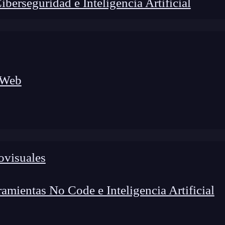
erseguridad e Inteligencia Artificial
 Web
ovisuales
lógico a nuevos profesionales, combinando conocimiento práctico,
os de transformación profesional.
mientas No Code e Inteligencia Artificial