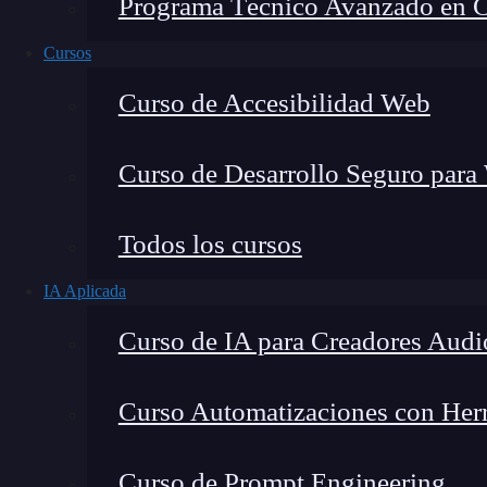
Programa Técnico Avanzado en Cib
Cursos
Curso de Accesibilidad Web
Curso de Desarrollo Seguro para
Todos los cursos
IA Aplicada
Lucia Gómez Salgado
Curso de IA para Creadores Audi
Contribuyo a acercar la realidad del sector tecno
visión de mercado y experiencia directa en proces
Curso Automatizaciones con Herra
Curso de Prompt Engineering