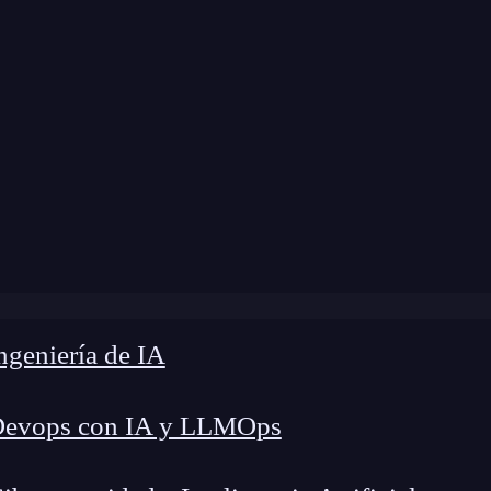
modificación:
15 de marzo de 2024 |
Tiempo de L
log
»
Cómo corregir valores incorrectos en funciones
geniería de IA
Devops con IA y LLMOps