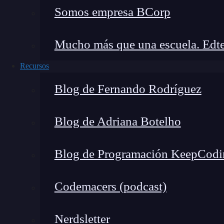
Somos empresa BCorp
seguridad de Microsoft es una prioridad, y
consecuencias.
Mucho más que una escuela. Edte
Actualizar y descargar las últimas versi
incorrectas pueden resolverse simplemente
Recursos
servicio. Microsoft constantemente lanza 
Blog de Fernando Rodríguez
conocidos.
Importancia para los desarro
Blog de Adriana Botelho
Corregir valores incorrectos en funciones es una
Blog de Programación KeepCodi
profesionales de TI. Mantener la precisión y l
Studio y Microsoft Azure es esencial para el éx
Codemacers (podcast)
los usuarios.
Nerdsletter